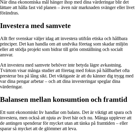
När dina ekonomiska mål hänger ihop med dina värderingar blir det
lättare att hålla fast vid planen – även när marknaden svänger eller livet
förändras.
Investera med samvete
Allt fler svenskar väljer idag att investera utifrån etiska och hållbara
principer. Det kan handla om att undvika företag som skadar miljön
eller att stödja projekt som bidrar till grön omställning och socialt
ansvar.
Att investera med samvete behöver inte betyda lägre avkastning.
Tvärtom visar många studier att företag med fokus på hållbarhet ofta
presterar bra på lång sikt. Det viktigaste är att du känner dig trygg med
var dina pengar arbetar – och att dina investeringar speglar dina
värderingar.
Balansen mellan konsumtion och framtid
Ett sunt ekonomiskt liv handlar om balans. Det är viktigt att spara och
investera, men också att njuta av livet här och nu. Många upplever att
de antingen spenderar för mycket utan att tänka på framtiden – eller
sparar så mycket att de glömmer att leva.