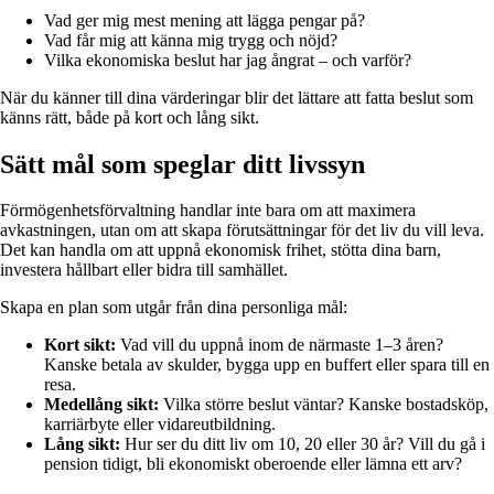
Vad ger mig mest mening att lägga pengar på?
Vad får mig att känna mig trygg och nöjd?
Vilka ekonomiska beslut har jag ångrat – och varför?
När du känner till dina värderingar blir det lättare att fatta beslut som
känns rätt, både på kort och lång sikt.
Sätt mål som speglar ditt livssyn
Förmögenhetsförvaltning handlar inte bara om att maximera
avkastningen, utan om att skapa förutsättningar för det liv du vill leva.
Det kan handla om att uppnå ekonomisk frihet, stötta dina barn,
investera hållbart eller bidra till samhället.
Skapa en plan som utgår från dina personliga mål:
Kort sikt:
Vad vill du uppnå inom de närmaste 1–3 åren?
Kanske betala av skulder, bygga upp en buffert eller spara till en
resa.
Medellång sikt:
Vilka större beslut väntar? Kanske bostadsköp,
karriärbyte eller vidareutbildning.
Lång sikt:
Hur ser du ditt liv om 10, 20 eller 30 år? Vill du gå i
pension tidigt, bli ekonomiskt oberoende eller lämna ett arv?