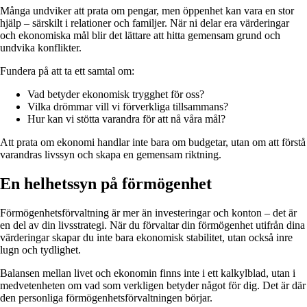
Många undviker att prata om pengar, men öppenhet kan vara en stor
hjälp – särskilt i relationer och familjer. När ni delar era värderingar
och ekonomiska mål blir det lättare att hitta gemensam grund och
undvika konflikter.
Fundera på att ta ett samtal om:
Vad betyder ekonomisk trygghet för oss?
Vilka drömmar vill vi förverkliga tillsammans?
Hur kan vi stötta varandra för att nå våra mål?
Att prata om ekonomi handlar inte bara om budgetar, utan om att förstå
varandras livssyn och skapa en gemensam riktning.
En helhetssyn på förmögenhet
Förmögenhetsförvaltning är mer än investeringar och konton – det är
en del av din livsstrategi. När du förvaltar din förmögenhet utifrån dina
värderingar skapar du inte bara ekonomisk stabilitet, utan också inre
lugn och tydlighet.
Balansen mellan livet och ekonomin finns inte i ett kalkylblad, utan i
medvetenheten om vad som verkligen betyder något för dig. Det är där
den personliga förmögenhetsförvaltningen börjar.