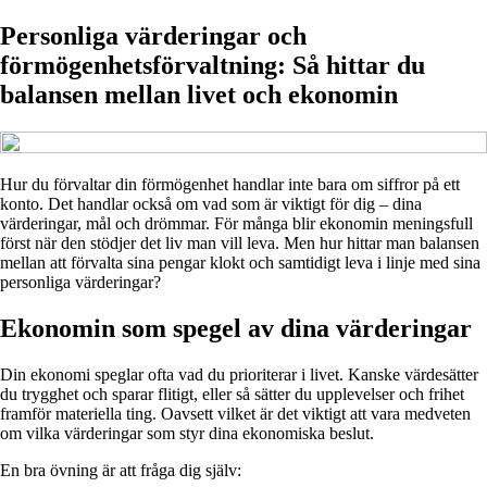
Personliga värderingar och
förmögenhetsförvaltning: Så hittar du
balansen mellan livet och ekonomin
Hur du förvaltar din förmögenhet handlar inte bara om siffror på ett
konto. Det handlar också om vad som är viktigt för dig – dina
värderingar, mål och drömmar. För många blir ekonomin meningsfull
först när den stödjer det liv man vill leva. Men hur hittar man balansen
mellan att förvalta sina pengar klokt och samtidigt leva i linje med sina
personliga värderingar?
Ekonomin som spegel av dina värderingar
Din ekonomi speglar ofta vad du prioriterar i livet. Kanske värdesätter
du trygghet och sparar flitigt, eller så sätter du upplevelser och frihet
framför materiella ting. Oavsett vilket är det viktigt att vara medveten
om vilka värderingar som styr dina ekonomiska beslut.
En bra övning är att fråga dig själv: