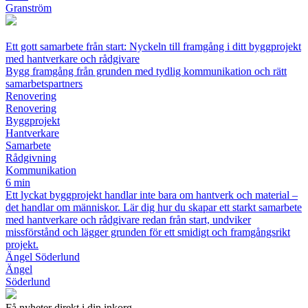
Granström
Ett gott samarbete från start: Nyckeln till framgång i ditt byggprojekt
med hantverkare och rådgivare
Bygg framgång från grunden med tydlig kommunikation och rätt
samarbetspartners
Renovering
Renovering
Byggprojekt
Hantverkare
Samarbete
Rådgivning
Kommunikation
6 min
Ett lyckat byggprojekt handlar inte bara om hantverk och material –
det handlar om människor. Lär dig hur du skapar ett starkt samarbete
med hantverkare och rådgivare redan från start, undviker
missförstånd och lägger grunden för ett smidigt och framgångsrikt
projekt.
Ängel Söderlund
Ängel
Söderlund
Få nyheter direkt i din inkorg