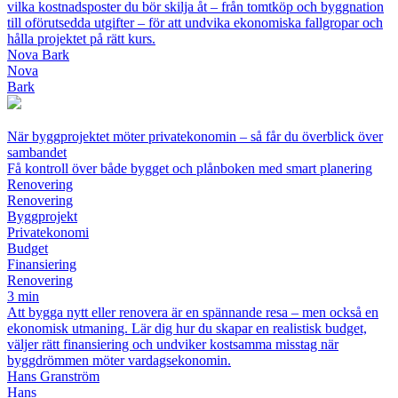
vilka kostnadsposter du bör skilja åt – från tomtköp och byggnation
till oförutsedda utgifter – för att undvika ekonomiska fallgropar och
hålla projektet på rätt kurs.
Nova Bark
Nova
Bark
När byggprojektet möter privatekonomin – så får du överblick över
sambandet
Få kontroll över både bygget och plånboken med smart planering
Renovering
Renovering
Byggprojekt
Privatekonomi
Budget
Finansiering
Renovering
3 min
Att bygga nytt eller renovera är en spännande resa – men också en
ekonomisk utmaning. Lär dig hur du skapar en realistisk budget,
väljer rätt finansiering och undviker kostsamma misstag när
byggdrömmen möter vardagsekonomin.
Hans Granström
Hans