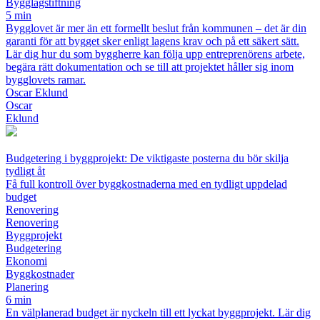
Bygglagstiftning
5 min
Bygglovet är mer än ett formellt beslut från kommunen – det är din
garanti för att bygget sker enligt lagens krav och på ett säkert sätt.
Lär dig hur du som byggherre kan följa upp entreprenörens arbete,
begära rätt dokumentation och se till att projektet håller sig inom
bygglovets ramar.
Oscar Eklund
Oscar
Eklund
Budgetering i byggprojekt: De viktigaste posterna du bör skilja
tydligt åt
Få full kontroll över byggkostnaderna med en tydligt uppdelad
budget
Renovering
Renovering
Byggprojekt
Budgetering
Ekonomi
Byggkostnader
Planering
6 min
En välplanerad budget är nyckeln till ett lyckat byggprojekt. Lär dig