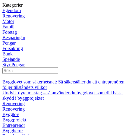
Kategorier
Egendom
Renovering
Motor
Familj
Företag
Besparingar
Pengar
Försäkring
Bank
Spelande
Styr Pengar
Bygglovet som säkerhetsnät: Så säkerställer du att entreprenören
följer tillståndets villkor
Undvik dyra misstag – så använder du bygglovet som ditt bästa
skydd i byggprojektet
Renovering
Renovering
Bygglov
Byggprojekt
Entreprenör
Byggherre