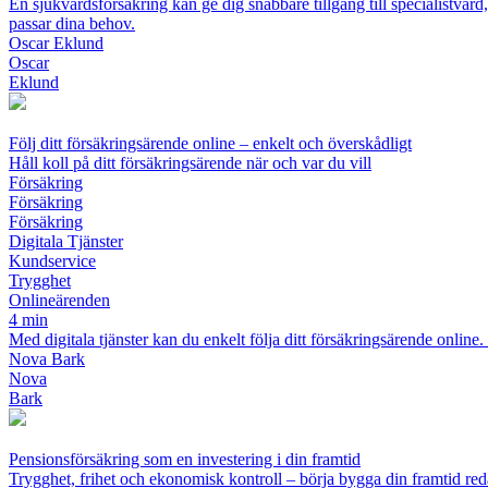
En sjukvårdsförsäkring kan ge dig snabbare tillgång till specialistv
passar dina behov.
Oscar Eklund
Oscar
Eklund
Följ ditt försäkringsärende online – enkelt och överskådligt
Håll koll på ditt försäkringsärende när och var du vill
Försäkring
Försäkring
Försäkring
Digitala Tjänster
Kundservice
Trygghet
Onlineärenden
4 min
Med digitala tjänster kan du enkelt följa ditt försäkringsärende online
Nova Bark
Nova
Bark
Pensionsförsäkring som en investering i din framtid
Trygghet, frihet och ekonomisk kontroll – börja bygga din framtid re