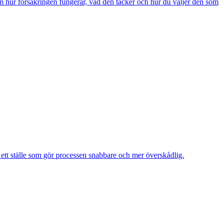
m hur försäkringen fungerar, vad den täcker och hur du väljer den som
å ett ställe som gör processen snabbare och mer överskådlig.