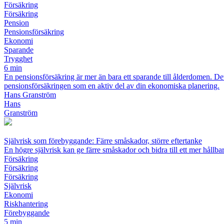
Försäkring
Försäkring
Pension
Pensionsförsäkring
Ekonomi
Sparande
Trygghet
6 min
En pensionsförsäkring är mer än bara ett sparande till ålderdomen. Det ä
pensionsförsäkringen som en aktiv del av din ekonomiska planering.
Hans Granström
Hans
Granström
Självrisk som förebyggande: Färre småskador, större eftertanke
En högre självrisk kan ge färre småskador och bidra till ett mer hållba
Försäkring
Försäkring
Försäkring
Självrisk
Ekonomi
Riskhantering
Förebyggande
5 min