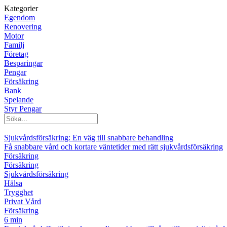
Kategorier
Egendom
Renovering
Motor
Familj
Företag
Besparingar
Pengar
Försäkring
Bank
Spelande
Styr Pengar
Sjukvårdsförsäkring: En väg till snabbare behandling
Få snabbare vård och kortare väntetider med rätt sjukvårdsförsäkring
Försäkring
Försäkring
Sjukvårdsförsäkring
Hälsa
Trygghet
Privat Vård
Försäkring
6 min