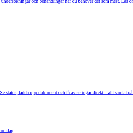
ård, undersökningar och behandlingar när du behöver det som mest. Läs o
. Se status, ladda upp dokument och få aviseringar direkt – allt samlat p
dan idag