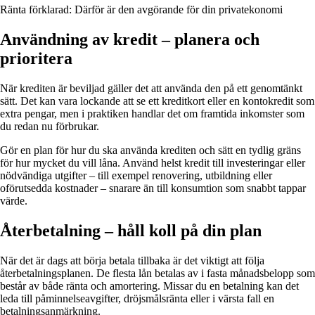
Ränta förklarad: Därför är den avgörande för din privatekonomi
Användning av kredit – planera och
prioritera
När krediten är beviljad gäller det att använda den på ett genomtänkt
sätt. Det kan vara lockande att se ett kreditkort eller en kontokredit som
extra pengar, men i praktiken handlar det om framtida inkomster som
du redan nu förbrukar.
Gör en plan för hur du ska använda krediten och sätt en tydlig gräns
för hur mycket du vill låna. Använd helst kredit till investeringar eller
nödvändiga utgifter – till exempel renovering, utbildning eller
oförutsedda kostnader – snarare än till konsumtion som snabbt tappar
värde.
Återbetalning – håll koll på din plan
När det är dags att börja betala tillbaka är det viktigt att följa
återbetalningsplanen. De flesta lån betalas av i fasta månadsbelopp som
består av både ränta och amortering. Missar du en betalning kan det
leda till påminnelseavgifter, dröjsmålsränta eller i värsta fall en
betalningsanmärkning.