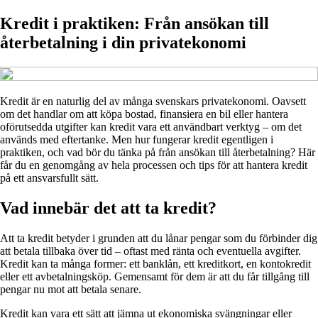
Kredit i praktiken: Från ansökan till
återbetalning i din privatekonomi
Kredit är en naturlig del av många svenskars privatekonomi. Oavsett
om det handlar om att köpa bostad, finansiera en bil eller hantera
oförutsedda utgifter kan kredit vara ett användbart verktyg – om det
används med eftertanke. Men hur fungerar kredit egentligen i
praktiken, och vad bör du tänka på från ansökan till återbetalning? Här
får du en genomgång av hela processen och tips för att hantera kredit
på ett ansvarsfullt sätt.
Vad innebär det att ta kredit?
Att ta kredit betyder i grunden att du lånar pengar som du förbinder dig
att betala tillbaka över tid – oftast med ränta och eventuella avgifter.
Kredit kan ta många former: ett banklån, ett kreditkort, en kontokredit
eller ett avbetalningsköp. Gemensamt för dem är att du får tillgång till
pengar nu mot att betala senare.
Kredit kan vara ett sätt att jämna ut ekonomiska svängningar eller