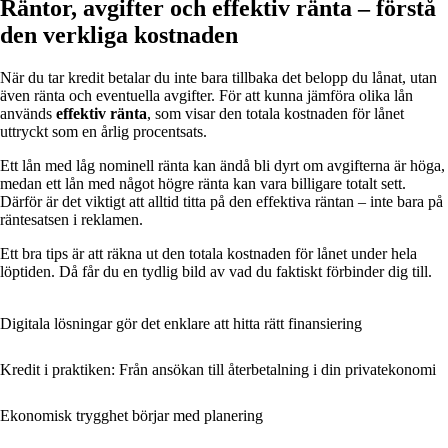
Räntor, avgifter och effektiv ränta – förstå
den verkliga kostnaden
När du tar kredit betalar du inte bara tillbaka det belopp du lånat, utan
även ränta och eventuella avgifter. För att kunna jämföra olika lån
används
effektiv ränta
, som visar den totala kostnaden för lånet
uttryckt som en årlig procentsats.
Ett lån med låg nominell ränta kan ändå bli dyrt om avgifterna är höga,
medan ett lån med något högre ränta kan vara billigare totalt sett.
Därför är det viktigt att alltid titta på den effektiva räntan – inte bara på
räntesatsen i reklamen.
Ett bra tips är att räkna ut den totala kostnaden för lånet under hela
löptiden. Då får du en tydlig bild av vad du faktiskt förbinder dig till.
Digitala lösningar gör det enklare att hitta rätt finansiering
Kredit i praktiken: Från ansökan till återbetalning i din privatekonomi
Ekonomisk trygghet börjar med planering