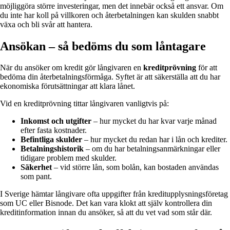
möjliggöra större investeringar, men det innebär också ett ansvar. Om
du inte har koll på villkoren och återbetalningen kan skulden snabbt
växa och bli svår att hantera.
Ansökan – så bedöms du som låntagare
När du ansöker om kredit gör långivaren en
kreditprövning
för att
bedöma din återbetalningsförmåga. Syftet är att säkerställa att du har
ekonomiska förutsättningar att klara lånet.
Vid en kreditprövning tittar långivaren vanligtvis på:
Inkomst och utgifter
– hur mycket du har kvar varje månad
efter fasta kostnader.
Befintliga skulder
– hur mycket du redan har i lån och krediter.
Betalningshistorik
– om du har betalningsanmärkningar eller
tidigare problem med skulder.
Säkerhet
– vid större lån, som bolån, kan bostaden användas
som pant.
I Sverige hämtar långivare ofta uppgifter från kreditupplysningsföretag
som UC eller Bisnode. Det kan vara klokt att själv kontrollera din
kreditinformation innan du ansöker, så att du vet vad som står där.