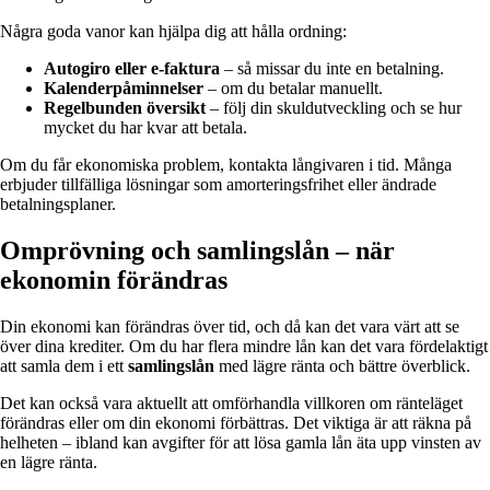
Några goda vanor kan hjälpa dig att hålla ordning:
Autogiro eller e-faktura
– så missar du inte en betalning.
Kalenderpåminnelser
– om du betalar manuellt.
Regelbunden översikt
– följ din skuldutveckling och se hur
mycket du har kvar att betala.
Om du får ekonomiska problem, kontakta långivaren i tid. Många
erbjuder tillfälliga lösningar som amorteringsfrihet eller ändrade
betalningsplaner.
Omprövning och samlingslån – när
ekonomin förändras
Din ekonomi kan förändras över tid, och då kan det vara värt att se
över dina krediter. Om du har flera mindre lån kan det vara fördelaktigt
att samla dem i ett
samlingslån
med lägre ränta och bättre överblick.
Det kan också vara aktuellt att omförhandla villkoren om ränteläget
förändras eller om din ekonomi förbättras. Det viktiga är att räkna på
helheten – ibland kan avgifter för att lösa gamla lån äta upp vinsten av
en lägre ränta.