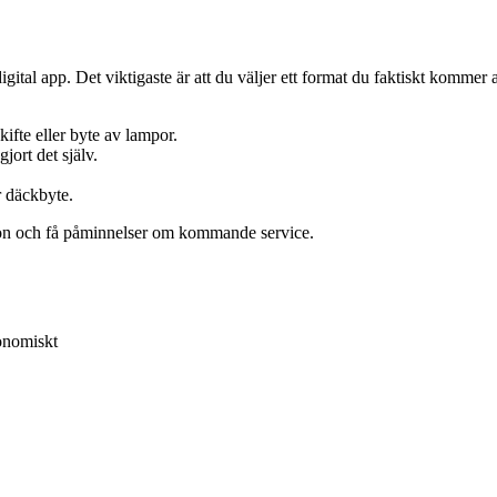
igital app. Det viktigaste är att du väljer ett format du faktiskt kommer
ifte eller byte av lampor.
jort det själv.
r däckbyte.
itton och få påminnelser om kommande service.
konomiskt