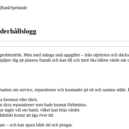
g
Bank
Spelande
nderhållslogg
h problemfritt. Men med många små uppgifter – från oljebyten och däckskif
jälper dig att planera framåt och kan till och med öka bilens värde när 
mation om service, reparationer och kostnader på ett och samma ställe. D
ya bromsar eller däck.
 du dyra reparationer som hade kunnat förhindras.
har tagits väl om hand, vilket kan höja värdet.
aktiskt kostar att äga över tid.
ägare – och kan spara både tid och pengar.