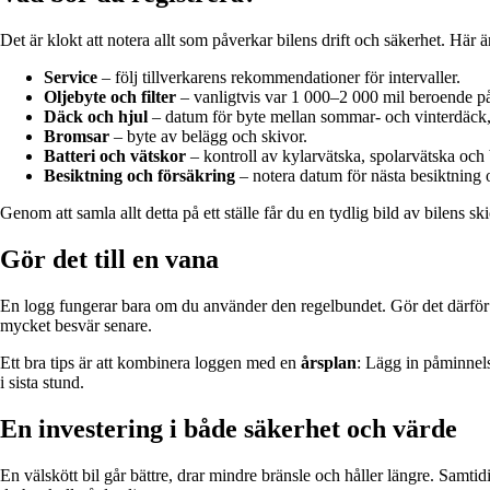
Det är klokt att notera allt som påverkar bilens drift och säkerhet. Här ä
Service
– följ tillverkarens rekommendationer för intervaller.
Oljebyte och filter
– vanligtvis var 1 000–2 000 mil beroende på
Däck och hjul
– datum för byte mellan sommar- och vinterdäck,
Bromsar
– byte av belägg och skivor.
Batteri och vätskor
– kontroll av kylarvätska, spolarvätska och b
Besiktning och försäkring
– notera datum för nästa besiktning 
Genom att samla allt detta på ett ställe får du en tydlig bild av bilens s
Gör det till en vana
En logg fungerar bara om du använder den regelbundet. Gör det därför til
mycket besvär senare.
Ett bra tips är att kombinera loggen med en
årsplan
: Lägg in påminnels
i sista stund.
En investering i både säkerhet och värde
En välskött bil går bättre, drar mindre bränsle och håller längre. Samti