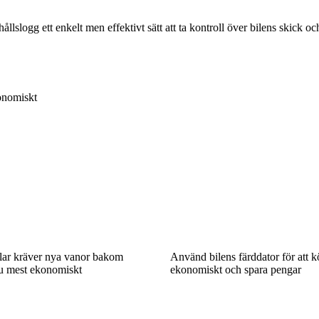
ållslogg ett enkelt men effektivt sätt att ta kontroll över bilens skick o
konomiskt
ilar kräver nya vanor bakom
Använd bilens färddator för att 
du mest ekonomiskt
ekonomiskt och spara pengar