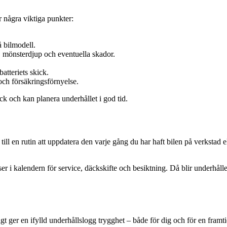
r några viktiga punkter:
 bilmodell.
 mönsterdjup och eventuella skador.
atteriets skick.
och försäkringsförnyelse.
kick och kan planera underhållet i god tid.
l en rutin att uppdatera den varje gång du har haft bilen på verkstad el
er i kalendern för service, däckskifte och besiktning. Då blir underhåll
digt ger en ifylld underhållslogg trygghet – både för dig och för en fram