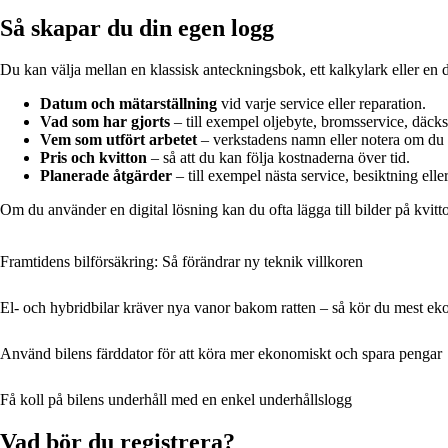
Så skapar du din egen logg
Du kan välja mellan en klassisk anteckningsbok, ett kalkylark eller en d
Datum och mätarställning
vid varje service eller reparation.
Vad som har gjorts
– till exempel oljebyte, bromsservice, däcksk
Vem som utfört arbetet
– verkstadens namn eller notera om du g
Pris och kvitton
– så att du kan följa kostnaderna över tid.
Planerade åtgärder
– till exempel nästa service, besiktning elle
Om du använder en digital lösning kan du ofta lägga till bilder på kv
Framtidens bilförsäkring: Så förändrar ny teknik villkoren
El- och hybridbilar kräver nya vanor bakom ratten – så kör du mest e
Använd bilens färddator för att köra mer ekonomiskt och spara pengar
Få koll på bilens underhåll med en enkel underhållslogg
Vad bör du registrera?