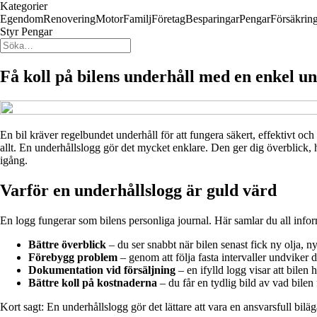
Kategorier
Egendom
Renovering
Motor
Familj
Företag
Besparingar
Pengar
Försäkrin
Styr Pengar
Få koll på bilens underhåll med en enkel u
En bil kräver regelbundet underhåll för att fungera säkert, effektivt oc
allt. En underhållslogg gör det mycket enklare. Den ger dig överblick, h
igång.
Varför en underhållslogg är guld värd
En logg fungerar som bilens personliga journal. Här samlar du all infor
Bättre överblick
– du ser snabbt när bilen senast fick ny olja, n
Förebygg problem
– genom att följa fasta intervaller undviker
Dokumentation vid försäljning
– en ifylld logg visar att bilen 
Bättre koll på kostnaderna
– du får en tydlig bild av vad bilen f
Kort sagt: En underhållslogg gör det lättare att vara en ansvarsfull bil