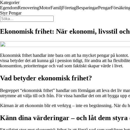
Kategorier
Egendom
Renovering
Motor
Familj
Företag
Besparingar
Pengar
Försäkrin
Styr Pengar
Ekonomisk frihet: När ekonomi, livsstil oc
Ekonomisk frihet handlar inte bara om att ha mycket pengar på kontot. D
vissa betyder det att kunna gå i pension tidigt, för andra att ha flexibi
konsumtion, prioriteringar och vad som faktiskt skapar värde i livet.
Vad betyder ekonomisk frihet?
Begreppet “ekonomisk frihet” handlar om förmågan att leva det liv man v
utrymme att välja till och från. För vissa handlar det om att bygga upp
Kärnan är att ekonomin blir ett verktyg – inte en begränsning. När du har
Känn dina värderingar – och låt dem styr
Ett viktigt steg mot ekonomisk frihet är att förstå vad som verkligen b