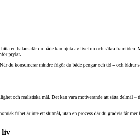
 hitta en balans där du både kan njuta av livet nu och säkra framtiden.
för prylar.
r du konsumerar mindre frigör du både pengar och tid – och bidrar samtid
ighet och realistiska mål. Det kan vara motiverande att sätta delmål – til
isk frihet är inte ett slutmål, utan en process där du gradvis får mer kon
 liv