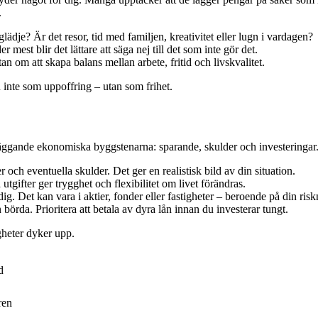
.
lädje? Är det resor, tid med familjen, kreativitet eller lugn i vardagen?
mest blir det lättare att säga nej till det som inte gör det.
n om att skapa balans mellan arbete, fritid och livskvalitet.
 inte som uppoffring – utan som frihet.
dläggande ekonomiska byggstenarna: sparande, skulder och investeringar
 och eventuella skulder. Det ger en realistisk bild av din situation.
gifter ger trygghet och flexibilitet om livet förändras.
ig. Det kan vara i aktier, fonder eller fastigheter – beroende på din risk
örda. Prioritera att betala av dyra lån innan du investerar tungt.
igheter dyker upp.
d
ren