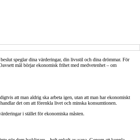
eslut speglar dina värderingar, din livsstil och dina drömmar. För
 för. Oavsett mål börjar ekonomisk frihet med medvetenhet – om
igtvis att man aldrig ska arbeta igen, utan att man har ekonomiskt
ra handlar det om att förenkla livet och minska konsumtionen.
värderingar i stället för ekonomiska måsten.
 inte gör dem lyckligare – helt enkelt av vana. Genom att koppla