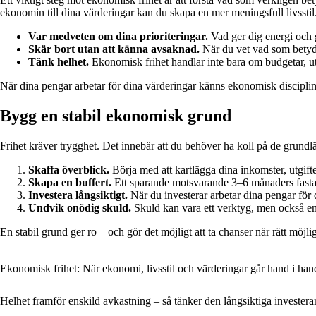
ekonomin till dina värderingar kan du skapa en mer meningsfull livsstil
Var medveten om dina prioriteringar.
Vad ger dig energi och g
Skär bort utan att känna avsaknad.
När du vet vad som betyder 
Tänk helhet.
Ekonomisk frihet handlar inte bara om budgetar, uta
När dina pengar arbetar för dina värderingar känns ekonomisk disciplin
Bygg en stabil ekonomisk grund
Frihet kräver trygghet. Det innebär att du behöver ha koll på de grun
Skaffa överblick.
Börja med att kartlägga dina inkomster, utgifter
Skapa en buffert.
Ett sparande motsvarande 3–6 månaders fasta ut
Investera långsiktigt.
När du investerar arbetar dina pengar för d
Undvik onödig skuld.
Skuld kan vara ett verktyg, men också en b
En stabil grund ger ro – och gör det möjligt att ta chanser när rätt möjl
Ekonomisk frihet: När ekonomi, livsstil och värderingar går hand i han
Helhet framför enskild avkastning – så tänker den långsiktiga investera