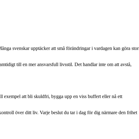
 Många svenskar upptäcker att små förändringar i vardagen kan göra stor
igt till en mer ansvarsfull livsstil. Det handlar inte om att avstå,
l exempel att bli skuldfri, bygga upp en viss buffert eller nå ett
troll över ditt liv. Varje beslut du tar i dag för dig närmare den frihet