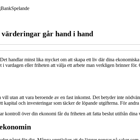
g
Bank
Spelande
h värderingar går hand i hand
et handlar minst lika mycket om att skapa ett liv där dina ekonomiska b
litet i vardagen eller friheten att välja ett arbete man verkligen brinner
ill utan att vara beroende av en fast inkomst. Det betyder inte nödvänd
 ett kapital och investeringar som täcker de löpande utgifterna. För and
 kontroll över din ekonomi får du friheten att fatta beslut utifrån dina 
a ekonomin
etyder något för dig. Många upptäcker att de lägger pengar på saker som