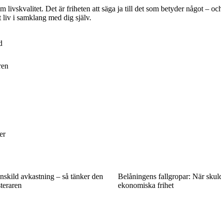
 livskvalitet. Det är friheten att säga ja till det som betyder något – oc
tt liv i samklang med dig själv.
d
ren
er
nskild avkastning – så tänker den
Belåningens fallgropar: När sku
steraren
ekonomiska frihet